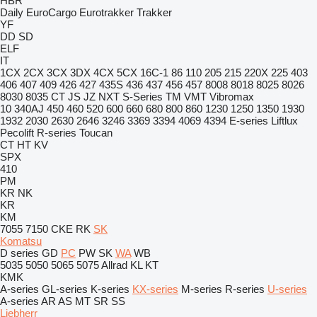
HBR
Daily
EuroCargo
Eurotrakker
Trakker
YF
DD
SD
ELF
IT
1CX
2CX
3CX
3DX
4CX
5CX
16C-1
86
110
205
215
220X
225
403
406
407
409
426
427
435S
436
437
456
457
8008
8018
8025
8026
8030
8035
CT
JS
JZ
NXT
S-Series
TM
VMT
Vibromax
10
340AJ
450
460
520
600
660
680
800
860
1230
1250
1350
1930
1932
2030
2630
2646
3246
3369
3394
4069
4394
E-series
Liftlux
Pecolift
R-series
Toucan
CT
HT
KV
SPX
410
PM
KR
NK
KR
KM
7055
7150
CKE
RK
SK
Komatsu
D series
GD
PC
PW
SK
WA
WB
5035
5050
5065
5075
Allrad
KL
KT
KMK
A-series
GL-series
K-series
KX-series
M-series
R-series
U-series
A-series
AR
AS
MT
SR
SS
Liebherr