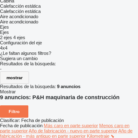
Cabina
Calefacción estática
Calefacción estática
Aire acondicionado
Aire acondicionado
Ejes
Ejes
2 ejes
4 ejes
Configuración del eje
4x4
¿Le faltan algunos filtros?
Sugiera un cambio
Resultados de la búsqueda:
-
mostrar
Resultados de la búsqueda:
9 anuncios
Mostrar
9 anuncios:
P&H maquinaria de construcción
Filtro
Clasificar
:
Fecha de publicación
Fecha de publicación
Más caro en parte superior
Menos caro en
parte superior
Año de fabricación - nuevo en parte superior
Año de
fabricación - más antiguo en parte superior
Kilometraje ⬊