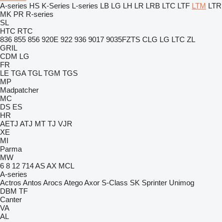
A-series
HS
K-Series
L-series
LB
LG
LH
LR
LRB
LTC
LTF
LTM
LTR
MK
PR
R-series
SL
HTC
RTC
836
855
856
920E
922
936
9017
9035FZTS
CLG
LG
LTC
ZL
GRIL
CDM
LG
FR
LE
TGA
TGL
TGM
TGS
MP
Madpatcher
MC
DS
ES
HR
AETJ
ATJ
MT
TJ
VJR
XE
MI
Parma
MW
6
8
12
714
AS
AX
MCL
A-series
Actros
Antos
Arocs
Atego
Axor
S-Class
SK
Sprinter
Unimog
DBM
TF
Canter
VA
AL