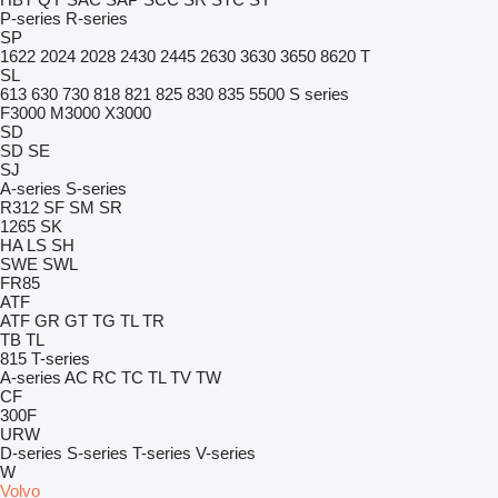
P-series
R-series
SP
1622
2024
2028
2430
2445
2630
3630
3650
8620 T
SL
613
630
730
818
821
825
830
835
5500
S series
F3000
M3000
X3000
SD
SD
SE
SJ
A-series
S-series
R312
SF
SM
SR
1265
SK
HA
LS
SH
SWE
SWL
FR85
ATF
ATF
GR
GT
TG
TL
TR
TB
TL
815
T-series
A-series
AC
RC
TC
TL
TV
TW
CF
300F
URW
D-series
S-series
T-series
V-series
W
Volvo