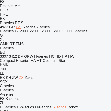
FS
F-series
MHL
HCR
HRE
EK
R-series
RT
SL
AWP
GR
GS
S series
Z series
D-series
G1200
G2200
G2300
G2700
G5000
V-series
GT
XL
GMK
RT
TMS
D-series
BG
3307
3412
DV
GRW
H-series
HC
HD
HP
HW
Compact
H-series
HA
HT
Optimum
Star
HMK
700
LL
EX
KH
ZW
ZX
Zaxis
SCX
C-series
H-series
A-series
FS
K-series
ZL
HL-series
HW-series
HX-series
R-series
Robex