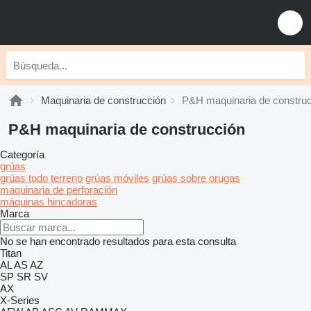
Maquinaria de construcción
P&H maquinaria de constru
P&H maquinaria de construcción
Categoría
grúas
grúas todo terreno
grúas móviles
grúas sobre orugas
maquinaria de perforación
máquinas hincadoras
Marca
No se han encontrado resultados para esta consulta
Titan
AL
AS
AZ
SP
SR
SV
AX
X-Series