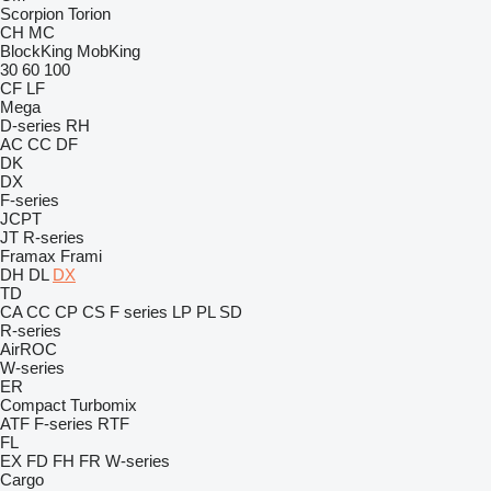
Scorpion
Torion
CH
MC
BlockKing
MobKing
30
60
100
CF
LF
Mega
D-series
RH
AC
CC
DF
DK
DX
F-series
JCPT
JT
R-series
Framax
Frami
DH
DL
DX
TD
CA
CC
CP
CS
F series
LP
PL
SD
R-series
AirROC
W-series
ER
Compact
Turbomix
ATF
F-series
RTF
FL
EX
FD
FH
FR
W-series
Cargo