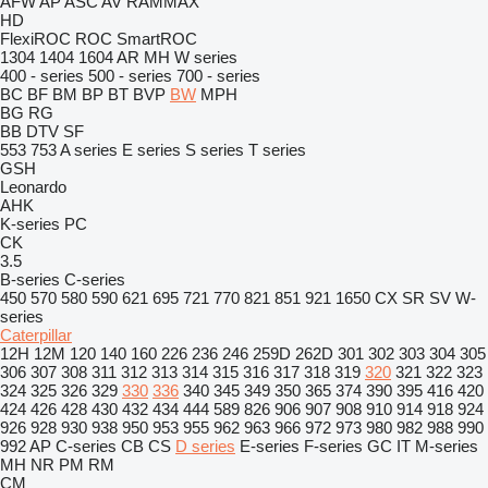
AFW
AP
ASC
AV
RAMMAX
HD
FlexiROC
ROC
SmartROC
1304
1404
1604
AR
MH
W series
400 - series
500 - series
700 - series
BC
BF
BM
BP
BT
BVP
BW
MPH
BG
RG
BB
DTV
SF
553
753
A series
E series
S series
T series
GSH
Leonardo
AHK
K-series
PC
CK
3.5
B-series
C-series
450
570
580
590
621
695
721
770
821
851
921
1650
CX
SR
SV
W-
series
Caterpillar
12H
12M
120
140
160
226
236
246
259D
262D
301
302
303
304
305
306
307
308
311
312
313
314
315
316
317
318
319
320
321
322
323
324
325
326
329
330
336
340
345
349
350
365
374
390
395
416
420
424
426
428
430
432
434
444
589
826
906
907
908
910
914
918
924
926
928
930
938
950
953
955
962
963
966
972
973
980
982
988
990
992
AP
C-series
CB
CS
D series
E-series
F-series
GC
IT
M-series
MH
NR
PM
RM
CM