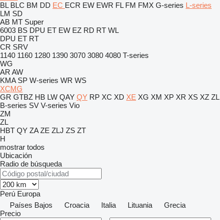
BL
BLC
BM
DD
EC
ECR
EW
EWR
FL
FM
FMX
G-series
L-series
LM
SD
AB
MT
Super
6003
BS
DPU
ET
EW
EZ
RD
RT
WL
DPU
ET
RT
CR
SRV
1140
1160
1280
1390
3070
3080
4080
T-series
WG
AR
AW
KMA
SP
W-series
WR
WS
XCMG
GR
GTBZ
HB
LW
QAY
QY
RP
XC
XD
XE
XG
XM
XP
XR
XS
XZ
ZL
B-series
SV
V-series
Vio
ZM
ZL
HBT
QY
ZA
ZE
ZLJ
ZS
ZT
H
mostrar todos
Ubicación
Radio de búsqueda
Perú
Europa
Países Bajos
Croacia
Italia
Lituania
Grecia
Precio