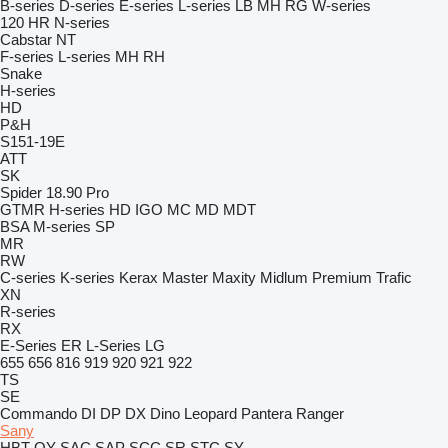
B-series
D-series
E-series
L-series
LB
MH
RG
W-series
120
HR
N-series
Cabstar
NT
F-series
L-series
MH
RH
Snake
H-series
HD
P&H
S151-19E
ATT
SK
Spider 18.90 Pro
GTMR
H-series
HD
IGO
MC
MD
MDT
BSA
M-series
SP
MR
RW
C-series
K-series
Kerax
Master
Maxity
Midlum
Premium
Trafic
XN
R-series
RX
E-Series
ER
L-Series
LG
655
656
816
919
920
921
922
TS
SE
Commando
DI
DP
DX
Dino
Leopard
Pantera
Ranger
Sany
HBT
QY
SAC
SAP
SCC
SR
STC
SY