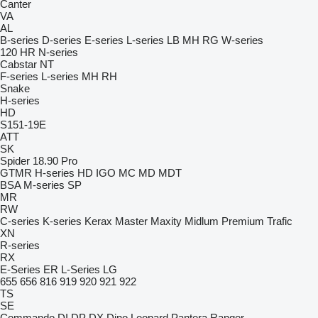
Canter
VA
AL
B-series
D-series
E-series
L-series
LB
MH
RG
W-series
120
HR
N-series
Cabstar
NT
F-series
L-series
MH
RH
Snake
H-series
HD
S151-19E
ATT
SK
Spider 18.90 Pro
GTMR
H-series
HD
IGO
MC
MD
MDT
BSA
M-series
SP
MR
RW
C-series
K-series
Kerax
Master
Maxity
Midlum
Premium
Trafic
XN
R-series
RX
E-Series
ER
L-Series
LG
655
656
816
919
920
921
922
TS
SE
Commando
DI
DP
DX
Dino
Leopard
Pantera
Ranger