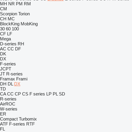
MH
NR
PM
RM
CM
Scorpion
Torion
CH
MC
BlockKing
MobKing
30
60
100
CF
LF
Mega
D-series
RH
AC
CC
DF
DK
DX
F-series
JCPT
JT
R-series
Framax
Frami
DH
DL
DX
TD
CA
CC
CP
CS
F series
LP
PL
SD
R-series
AirROC
W-series
ER
Compact
Turbomix
ATF
F-series
RTF
FL