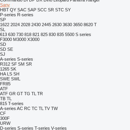
Sany
HBT
QY
SAC
SAP
SCC
SR
STC
SY
P-series
R-series
SP
1622
2024
2028
2430
2445
2630
3630
3650
8620 T
SL
613
630
730
818
821
825
830
835
5500
S series
F3000
M3000
X3000
SD
SD
SE
SJ
A-series
S-series
R312
SF
SM
SR
1265
SK
HA
LS
SH
SWE
SWL
FR85
ATF
ATF
GR
GT
TG
TL
TR
TB
TL
815
T-series
A-series
AC
RC
TC
TL
TV
TW
CF
300F
URW
D-series
S-series
T-series
V-series