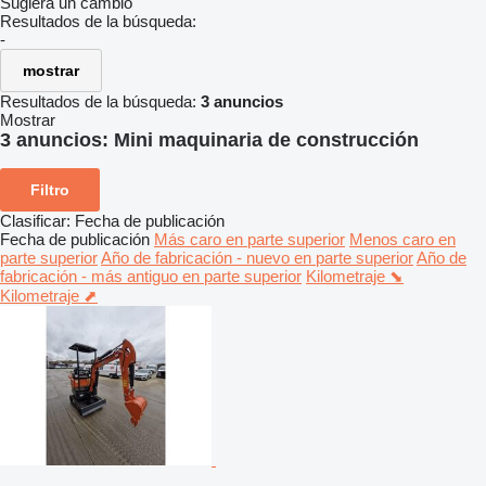
Sugiera un cambio
Resultados de la búsqueda:
-
mostrar
Resultados de la búsqueda:
3 anuncios
Mostrar
3 anuncios:
Mini maquinaria de construcción
Filtro
Clasificar
:
Fecha de publicación
Fecha de publicación
Más caro en parte superior
Menos caro en
parte superior
Año de fabricación - nuevo en parte superior
Año de
fabricación - más antiguo en parte superior
Kilometraje ⬊
Kilometraje ⬈