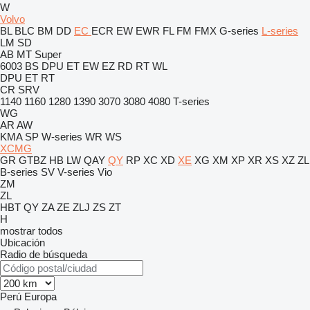
W
Volvo
BL
BLC
BM
DD
EC
ECR
EW
EWR
FL
FM
FMX
G-series
L-series
LM
SD
AB
MT
Super
6003
BS
DPU
ET
EW
EZ
RD
RT
WL
DPU
ET
RT
CR
SRV
1140
1160
1280
1390
3070
3080
4080
T-series
WG
AR
AW
KMA
SP
W-series
WR
WS
XCMG
GR
GTBZ
HB
LW
QAY
QY
RP
XC
XD
XE
XG
XM
XP
XR
XS
XZ
ZL
B-series
SV
V-series
Vio
ZM
ZL
HBT
QY
ZA
ZE
ZLJ
ZS
ZT
H
mostrar todos
Ubicación
Radio de búsqueda
Perú
Europa