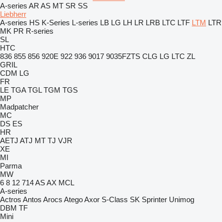
A-series
AR
AS
MT
SR
SS
Liebherr
A-series
HS
K-Series
L-series
LB
LG
LH
LR
LRB
LTC
LTF
LTM
LTR
MK
PR
R-series
SL
HTC
836
855
856
920E
922
936
9017
9035FZTS
CLG
LG
LTC
ZL
GRIL
CDM
LG
FR
LE
TGA
TGL
TGM
TGS
MP
Madpatcher
MC
DS
ES
HR
AETJ
ATJ
MT
TJ
VJR
XE
MI
Parma
MW
6
8
12
714
AS
AX
MCL
A-series
Actros
Antos
Arocs
Atego
Axor
S-Class
SK
Sprinter
Unimog
DBM
TF
Mini