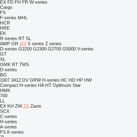
EX
FD
FH
FR
W-series
Cargo
FS
F-series
MHL
HCR
HRE
EK
R-series
RT
SL
AWP
GR
GS
S series
Z series
D-series
G2200
G2300
G2700
G5000
V-series
GT
XL
GMK
RT
TMS
D-series
BG
3307
3412
DV
GRW
H-series
HC
HD
HP
HW
Compact
H-series
HA
HT
Optimum
Star
HMK
700
LL
EX
KH
ZW
ZX
Zaxis
SCX
C-series
H-series
A-series
FS
K-series