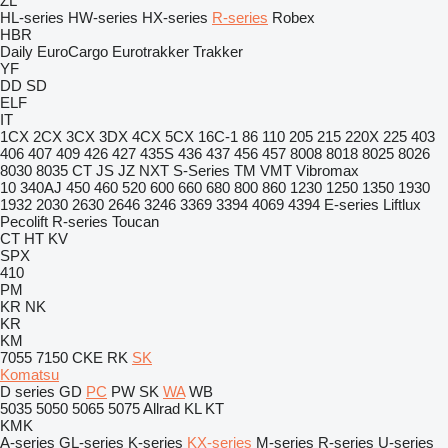
ZL
HL-series
HW-series
HX-series
R-series
Robex
HBR
Daily
EuroCargo
Eurotrakker
Trakker
YF
DD
SD
ELF
IT
1CX
2CX
3CX
3DX
4CX
5CX
16C-1
86
110
205
215
220X
225
403
406
407
409
426
427
435S
436
437
456
457
8008
8018
8025
8026
8030
8035
CT
JS
JZ
NXT
S-Series
TM
VMT
Vibromax
10
340AJ
450
460
520
600
660
680
800
860
1230
1250
1350
1930
1932
2030
2630
2646
3246
3369
3394
4069
4394
E-series
Liftlux
Pecolift
R-series
Toucan
CT
HT
KV
SPX
410
PM
KR
NK
KR
KM
7055
7150
CKE
RK
SK
Komatsu
D series
GD
PC
PW
SK
WA
WB
5035
5050
5065
5075
Allrad
KL
KT
KMK
A-series
GL-series
K-series
KX-series
M-series
R-series
U-series