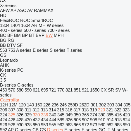
AX
X-Series
AFW
AP
ASC
AV
RAMMAX
HD
FlexiROC
ROC
SmartROC
1304
1404
1604
AR
MH
W series
400 - series
500 - series
700 - series
BC
BF
BM
BP
BT
BVP
BW
MPH
BG
RG
BB
DTV
SF
553
753
A series
E series
S series
T series
GSH
Leonardo
AHK
K-series
PC
CK
3.5
B-series
C-series
450
570
580
590
621
695
721
770
821
851
921
1650
CX
SR
SV
W-
series
Caterpillar
12H
12M
120
140
160
226
236
246
259D
262D
301
302
303
304
305
306
307
308
311
312
313
314
315
316
317
318
319
320
321
322
323
324
325
326
329
330
336
340
345
349
350
365
374
390
395
416
420
424
426
428
430
432
434
444
589
826
906
907
908
910
914
918
924
926
928
930
938
950
953
955
962
963
966
972
973
980
982
988
990
992
AP
C-series
CB
CS
D series
E-series
F-series
GC
IT
M-series