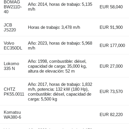
BOMAG
Año: 2014, horas de trabajo: 5,135
BW211D-
EUR 58,040
m/h
40
JCB
Horas de trabajo: 3,478 m/h
EUR 91,900
JS220
Volvo
Año: 2023, horas de trabajo: 5,968
EUR 177,000
EC350DL
m/h
Año: 1998, combustible: diésel,
Lokomo
capacidad de carga: 35,000 kg,
EUR 27,000
335 N
altura de elevación: 52 m
Año: 2017, horas de trabajo: 1,832
CHTZ
m/h, potencia: 132 kW (180 Hp),
EUR 73,570
PK55.0011
combustible: diésel, capacidad de
carga: 5,500 kg
Komatsu
EUR 82,220
WA380-6