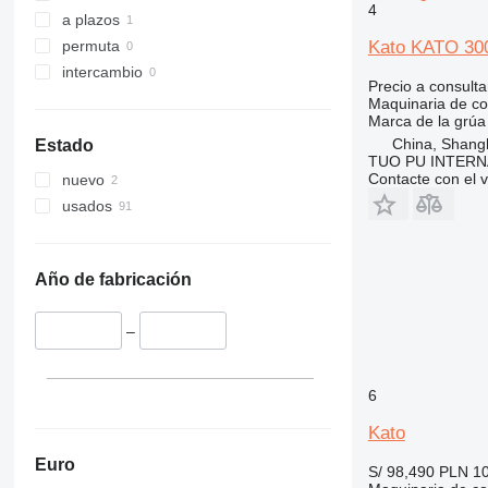
329
S-Series
4
a plazos
330
TM
Kato KATO 3
permuta
336
VMT
intercambio
340
Vibromax
Precio a consulta
Maquinaria de co
345
Marca de la grúa
349
China, Shang
Estado
350
TUO PU INTERN
Contacte con el 
nuevo
365
usados
374
390
395
Año de fabricación
416
420
–
424
426
428
6
430
Kato
432
Euro
S/ 98,490
PLN 1
434