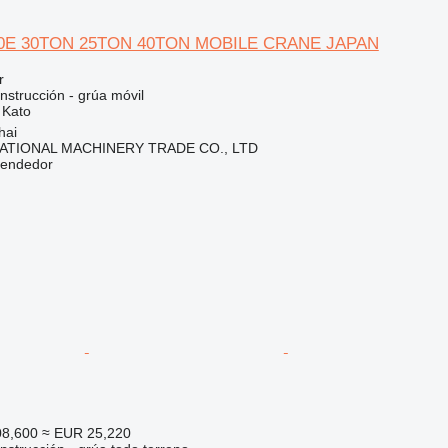
00E 30TON 25TON 40TON MOBILE CRANE JAPAN
r
nstrucción - grúa móvil
Kato
hai
ATIONAL MACHINERY TRADE CO., LTD
vendedor
08,600
≈ EUR 25,220