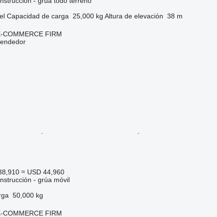
nstrucción - grúa todo terreno
el
Capacidad de carga
25,000 kg
Altura de elevación
38 m
E-COMMERCE FIRM
vendedor
38,910
≈ USD 44,960
nstrucción - grúa móvil
rga
50,000 kg
E-COMMERCE FIRM