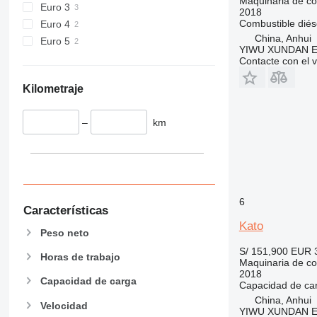
Maquinaria de co
Euro 3
444
2018
Combustible
diés
Euro 4
589
China, Anhui
Euro 5
826
YIWU XUNDAN 
906
Contacte con el 
907
Kilometraje
908
910
–
km
914
918
924
926
928
6
Características
930
Kato
938
Peso neto
950
S/ 151,900
EUR 
Horas de trabajo
953
Maquinaria de co
2018
955
Capacidad de carga
Capacidad de ca
962
China, Anhui
Velocidad
YIWU XUNDAN 
963