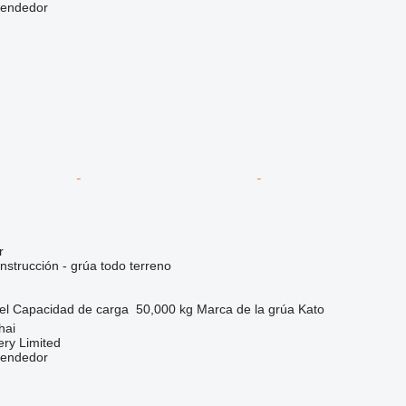
vendedor
r
nstrucción - grúa todo terreno
el
Capacidad de carga
50,000 kg
Marca de la grúa
Kato
hai
ry Limited
vendedor