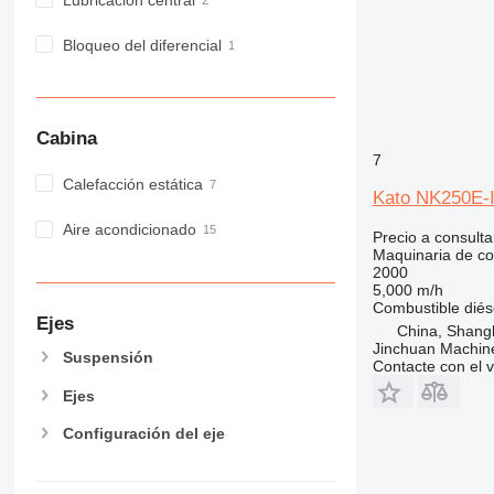
MH
NR
Bloqueo del diferencial
PM
RM
Cabina
7
Calefacción estática
Kato NK250E-I
Aire acondicionado
Precio a consulta
Maquinaria de co
2000
5,000 m/h
Combustible
diés
Ejes
China, Shang
Jinchuan Machine
Suspensión
Contacte con el 
Ejes
Configuración del eje