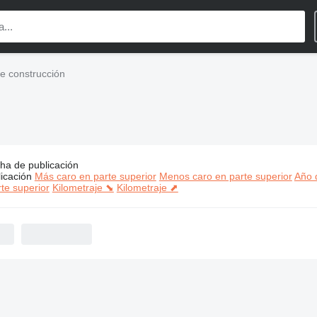
e construcción
ha de publicación
s:
Kato maquinaria de construcción
icación
Más caro en parte superior
Menos caro en parte superior
Año d
te superior
Kilometraje ⬊
Kilometraje ⬈