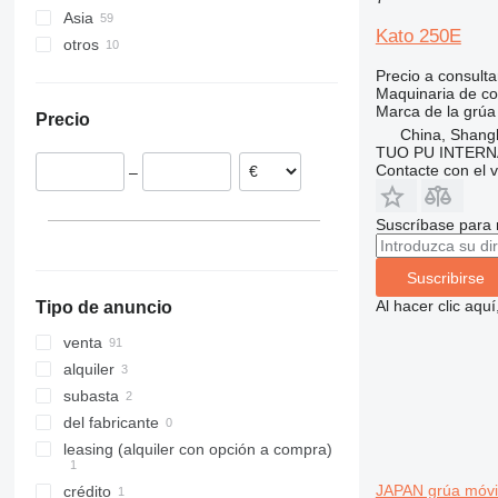
Asia
Países Bajos
307
409
2630
MK
G-series
XG
Kato 250E
otros
Italia
China
308
426
2646
PR
L-series
XM
Francia
Corea del Sur
Ucrania
311
427
3246
R-series
LM
XP
Precio a consulta
Maquinaria de co
España
Japón
312
435S
3369
SD
XR
Marca de la grúa
Precio
Reino Unido
Arabia Saudita
313
436
3394
XS
China, Shang
Chequia
Kirguistán
TUO PU INTERN
314
437
4069
XZ
Contacte con el 
–
Finlandia
Emiratos Árabes Unidos
315
456
4394
ZL
Lituania
316
457
E-series
Suscríbase para 
mostrar todos
317
8008
Liftlux
318
8018
Pecolift
Suscribirse
319
8025
R-series
Al hacer clic aq
Tipo de anuncio
320
8026
Toucan
321
8030
venta
322
8035
alquiler
323
CT
subasta
324
JS
del fabricante
325
JZ
leasing (alquiler con opción a compra)
326
NXT
JAPAN grúa móvi
crédito