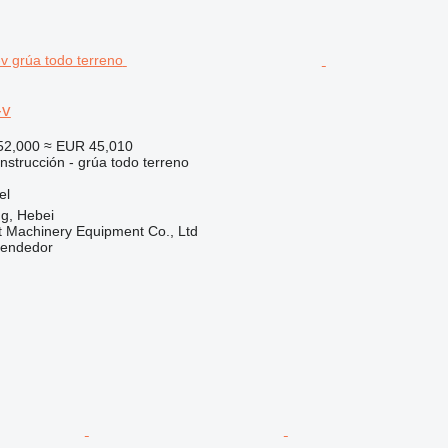
-v
52,000
≈ EUR 45,010
nstrucción - grúa todo terreno
el
g, Hebei
t Machinery Equipment Co., Ltd
vendedor