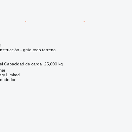
r
nstrucción - grúa todo terreno
el
Capacidad de carga
25,000 kg
hai
ry Limited
vendedor