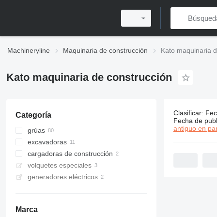
Machineryline
Maquinaria de construcción
Kato maquinaria d
Kato maquinaria de construcción
Clasificar
:
Fec
Categoría
93 anuncio
Fecha de publ
antiguo en par
grúas
excavadoras
grúas todo terreno
cargadoras de construcción
grúas móviles
miniexcavadoras
volquetes especiales
excavadoras de cadenas
minicargadoras
generadores eléctricos
excavadoras midi
volquetes de orugas
Marca