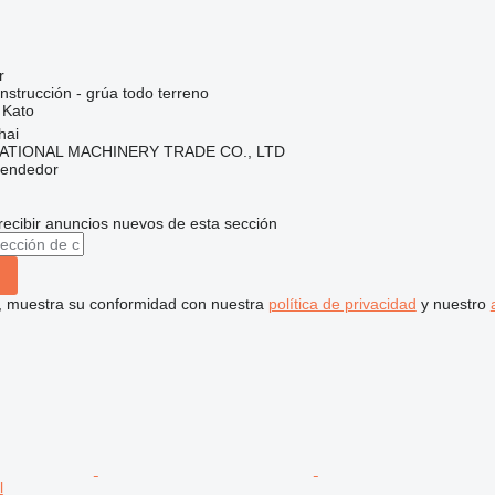
r
nstrucción - grúa todo terreno
Kato
hai
ATIONAL MACHINERY TRADE CO., LTD
vendedor
recibir anuncios nuevos de esta sección
uí, muestra su conformidad con nuestra
política de privacidad
y nuestro
l