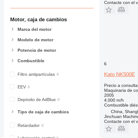
Contacte con el 
966
972
Motor, caja de cambios
973
980
Marca del motor
982
Modelo de motor
988
990
Potencia de motor
992
Combustible
6
AP
C-series
Kato NK500E
Filtro antipartículas
CB
Precio a consulta
CS
EEV
Maquinaria de co
D series
2005
Depósito de AdBlue
4,000 m/h
E-series
Combustible
diés
F-series
China, Shang
Tipo de caja de cambios
GC
Jinchuan Machine
Contacte con el 
IT
Retardador
M-series
Lubricación central