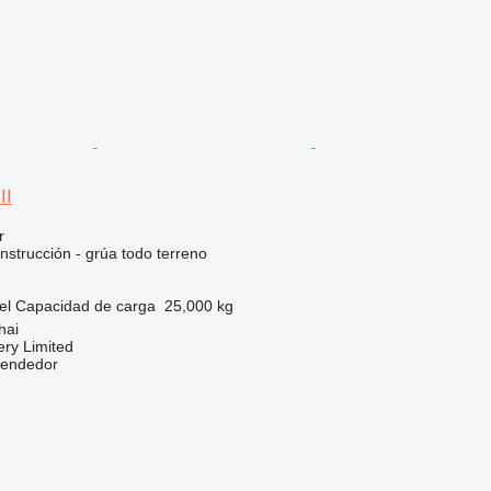
II
r
nstrucción - grúa todo terreno
el
Capacidad de carga
25,000 kg
hai
ry Limited
vendedor