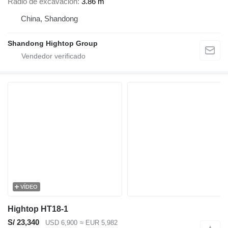
Radio de excavación
3.86 m
China, Shandong
Shandong Hightop Group
VÍDEO
Hightop HT18-1
S/ 23,340
USD 6,900
≈ EUR 5,982