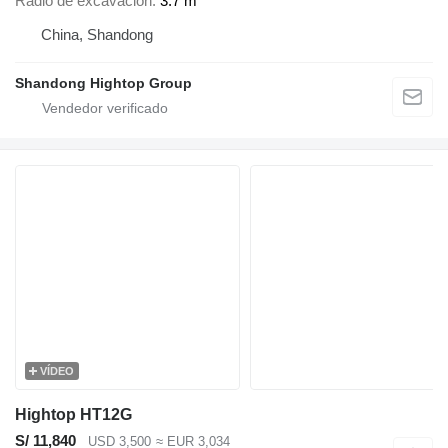
Radio de excavación
3.7 m
China, Shandong
Shandong Hightop Group
VÍDEO
Hightop HT12G
S/ 11,840
USD 3,500
≈ EUR 3,034