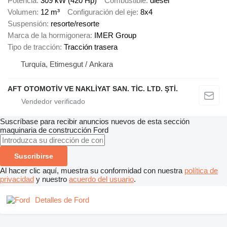
Potencia
309 kW (420 Hp)
Combustible
diésel
Volumen
12 m³
Configuración del eje
8x4
Suspensión
resorte/resorte
Marca de la hormigonera
IMER Group
Tipo de tracción
Tracción trasera
Turquía, Etimesgut / Ankara
AFT OTOMOTİV VE NAKLİYAT SAN. TİC. LTD. ŞTİ.
Suscríbase para recibir anuncios nuevos de esta sección
maquinaria de construcción
Ford
Suscribirse
Al hacer clic aquí, muestra su conformidad con nuestra
política de
privacidad
y nuestro
acuerdo del usuario
.
Detalles de Ford