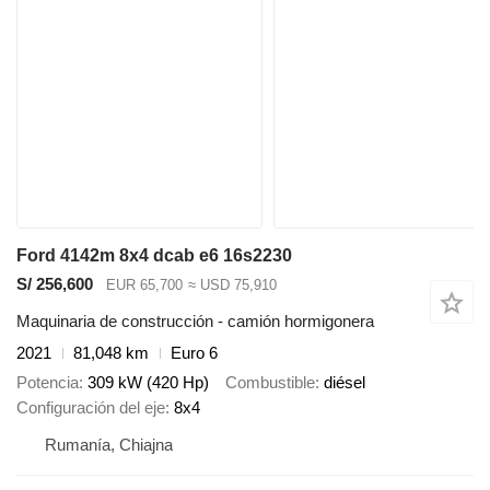
Ford 4142m 8x4 dcab e6 16s2230
S/ 256,600
EUR 65,700
≈ USD 75,910
Maquinaria de construcción - camión hormigonera
2021
81,048 km
Euro 6
Potencia
309 kW (420 Hp)
Combustible
diésel
Configuración del eje
8x4
Rumanía, Chiajna