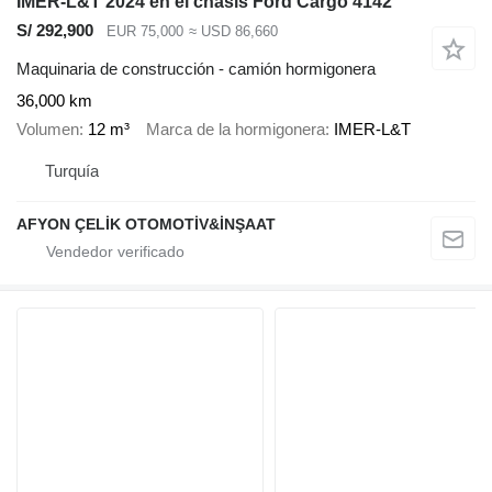
IMER-L&T 2024 en el chasis Ford Cargo 4142
S/ 292,900
EUR 75,000
≈ USD 86,660
Maquinaria de construcción - camión hormigonera
36,000 km
Volumen
12 m³
Marca de la hormigonera
IMER-L&T
Turquía
AFYON ÇELİK OTOMOTİV&İNŞAAT