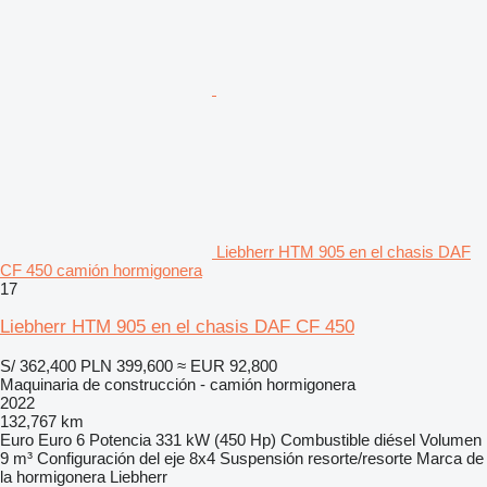
Liebherr HTM 905 en el chasis DAF
CF 450 camión hormigonera
17
Liebherr HTM 905 en el chasis DAF CF 450
S/ 362,400
PLN 399,600
≈ EUR 92,800
Maquinaria de construcción - camión hormigonera
2022
132,767 km
Euro
Euro 6
Potencia
331 kW (450 Hp)
Combustible
diésel
Volumen
9 m³
Configuración del eje
8x4
Suspensión
resorte/resorte
Marca de
la hormigonera
Liebherr