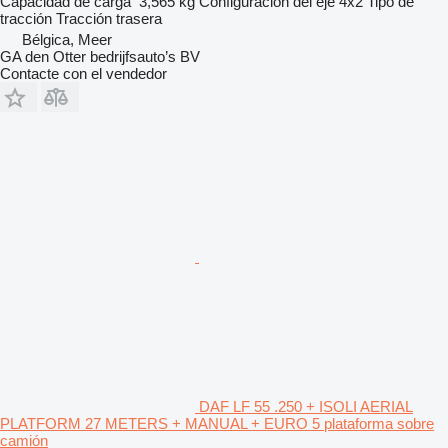
Capacidad de carga
3,565 kg
Configuración del eje
4x2
Tipo de
tracción
Tracción trasera
Bélgica, Meer
GA den Otter bedrijfsauto’s BV
Contacte con el vendedor
DAF LF 55 .250 + ISOLI AERIAL
PLATFORM 27 METERS + MANUAL + EURO 5 plataforma sobre
camión