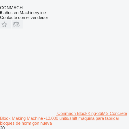
CONMACH
6
años en Machineryline
Contacte con el vendedor
Conmach BlockKing-36MS Concrete
Block Making Machine -12.000 units/shift máquina para fabricar
bloques de hormigón nueva
20