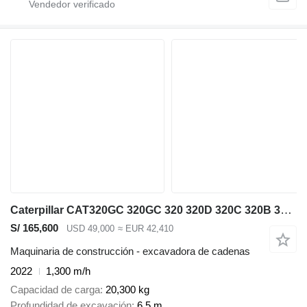
Caterpillar CAT320GC 320GC 320 320D 320C 320B 320E 323GC 323D 325D 329D 330D
S/ 165,600
USD 49,000
≈ EUR 42,410
Maquinaria de construcción - excavadora de cadenas
2022
1,300 m/h
Capacidad de carga
20,300 kg
Profundidad de excavación
6.5 m