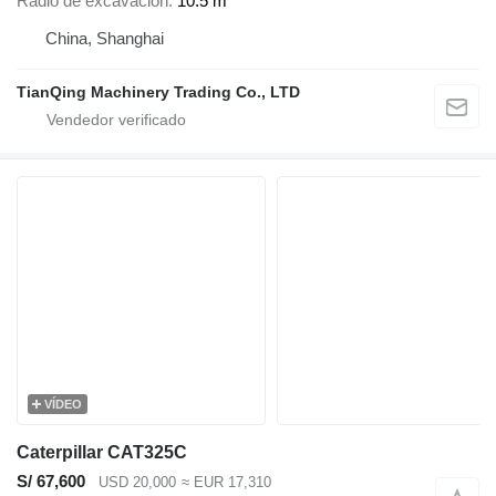
Radio de excavación
10.5 m
China, Shanghai
TianQing Machinery Trading Co., LTD
VÍDEO
Caterpillar CAT325C
S/ 67,600
USD 20,000
≈ EUR 17,310