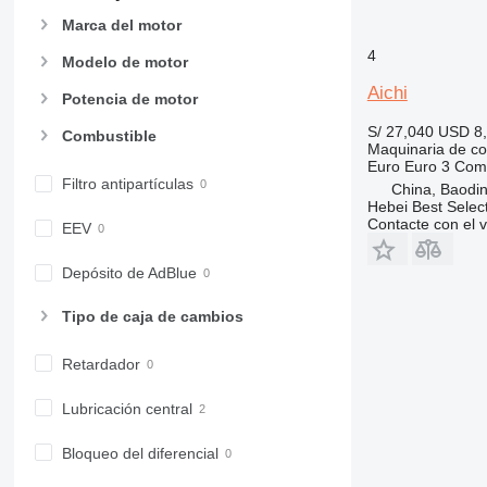
973
Marca del motor
980
4
Modelo de motor
982
Aichi
988
Potencia de motor
990
S/ 27,040
USD 8
Combustible
Maquinaria de co
992
Euro
Euro 3
Comb
AP
Filtro antipartículas
China, Baodin
C-series
Hebei Best Selec
Contacte con el 
CB
EEV
CS
Depósito de AdBlue
D series
E-series
Tipo de caja de cambios
F-series
GC
Retardador
IT
Lubricación central
M-series
MH
Bloqueo del diferencial
NR