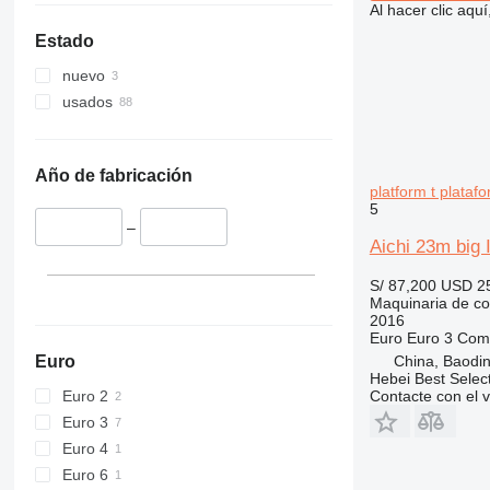
336
VMT
Al hacer clic aq
340
Vibromax
Estado
345
nuevo
349
usados
350
365
374
Año de fabricación
390
platform t plata
5
395
–
416
Aichi 23m big 
420
S/ 87,200
USD 2
424
Maquinaria de co
426
2016
Euro
Euro 3
Comb
428
Euro
China, Baodin
430
Hebei Best Selec
Euro 2
432
Contacte con el 
Euro 3
434
Euro 4
444
Euro 6
589