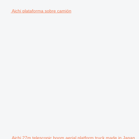
Aichi plataforma sobre camión
Aichi 27m telescopic boom aerial platform truck made in Japan