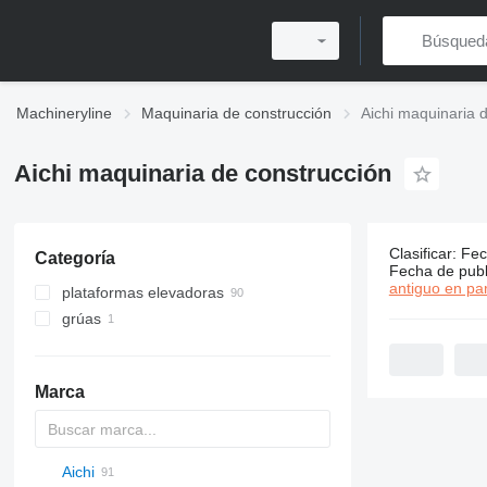
Machineryline
Maquinaria de construcción
Aichi maquinaria 
Aichi maquinaria de construcción
Clasificar
:
Fec
Categoría
91 anuncio
Fecha de publ
antiguo en par
plataformas elevadoras
grúas
plataformas telescópicas
plataformas sobre camión
grúas todo terreno
plataformas de tijera
Marca
plataformas articuladas
plataformas de mástil
Aichi
Titan
AL