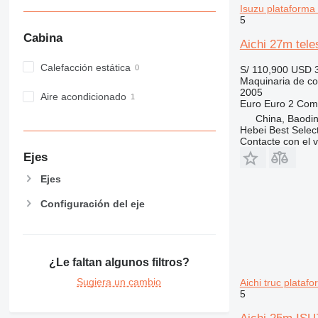
PM
Isuzu plataforma
RM
5
Cabina
Aichi 27m tele
Calefacción estática
S/ 110,900
USD 
Maquinaria de co
2005
Aire acondicionado
Euro
Euro 2
Comb
China, Baodin
Hebei Best Selec
Contacte con el 
Ejes
Ejes
Configuración del eje
¿Le faltan algunos filtros?
Sugiera un cambio
Aichi truc plataf
5