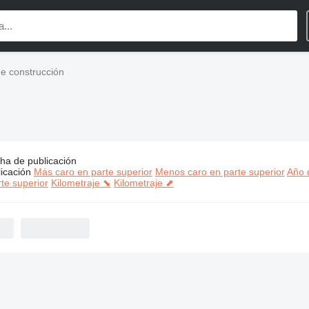
de construcción
ha de publicación
s:
Aichi maquinaria de construcción
icación
Más caro en parte superior
Menos caro en parte superior
Año d
te superior
Kilometraje ⬊
Kilometraje ⬈