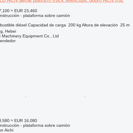
U Aichi aerial platform truck telescopic boom Aichi truc
7,100
≈ EUR 23,460
nstrucción - plataforma sobre camión
ustible
diésel
Capacidad de carga
200 kg
Altura de elevación
25 m
g, Hebei
t Machinery Equipment Co., Ltd
vendedor
8,580
≈ EUR 16,080
nstrucción - plataforma sobre camión
or
Aichi