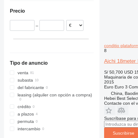
Polonia
Arabia Saudita
Moldavia
311
427
3246
SD
XR
Precio
Rumanía
312
435S
3369
XS
Italia
313
436
3394
XZ
–
314
437
4069
ZL
315
456
4394
316
457
E-series
conditio platafo
317
8008
Liftlux
8
318
8018
Pecolift
Aichi 18meter I
Tipo de anuncio
319
8025
R-series
320
8026
Toucan
S/ 50,700
USD 1
venta
Maquinaria de co
321
8030
subasta
2015
322
8035
Euro
Euro 3
Comb
del fabricante
China, Baodin
323
CT
leasing (alquiler con opción a compra)
Hebei Best Selec
324
JS
Contacte con el 
crédito
325
JZ
a plazos
326
NXT
Suscríbase para 
permuta
329
S-Series
intercambio
330
TM
Suscribirse