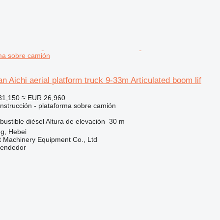
rma sobre camión
n Aichi aerial platform truck 9-33m Articulated boom lif
31,150
≈ EUR 26,960
nstrucción - plataforma sobre camión
ustible
diésel
Altura de elevación
30 m
g, Hebei
t Machinery Equipment Co., Ltd
vendedor