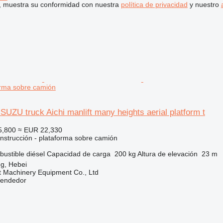
uí, muestra su conformidad con nuestra
política de privacidad
y nuestro
forma sobre camión
ISUZU truck Aichi manlift many heights aerial platform t
5,800
≈ EUR 22,330
nstrucción - plataforma sobre camión
ustible
diésel
Capacidad de carga
200 kg
Altura de elevación
23 m
g, Hebei
t Machinery Equipment Co., Ltd
vendedor