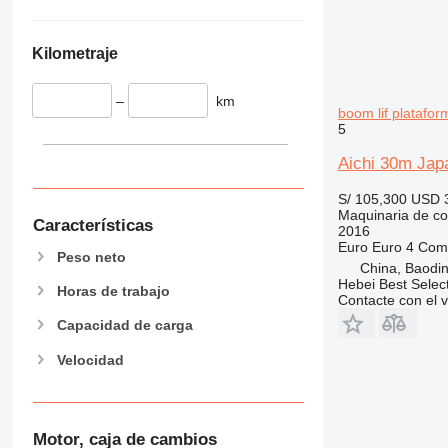
826
906
Kilometraje
907
908
–
km
910
boom lif platafo
5
914
918
Aichi 30m Japa
924
S/ 105,300
USD 
926
Maquinaria de co
Características
928
2016
Euro
Euro 4
Comb
930
Peso neto
China, Baodin
938
Hebei Best Selec
Horas de trabajo
950
Contacte con el 
953
Capacidad de carga
955
Velocidad
962
963
966
Motor, caja de cambios
972