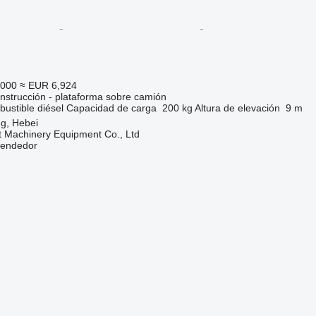
,000
≈ EUR 6,924
nstrucción - plataforma sobre camión
ustible
diésel
Capacidad de carga
200 kg
Altura de elevación
9 m
g, Hebei
t Machinery Equipment Co., Ltd
vendedor