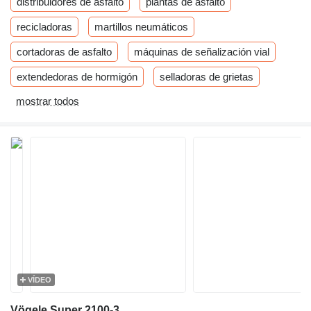
distribuidores de asfalto
plantas de asfalto
recicladoras
martillos neumáticos
cortadoras de asfalto
máquinas de señalización vial
extendedoras de hormigón
selladoras de grietas
mostrar todos
VÍDEO
Vögele Super 2100-3