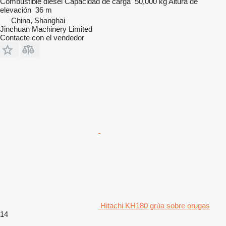
Combustible
diésel
Capacidad de carga
50,000 kg
Altura de
elevación
36 m
China, Shanghai
Jinchuan Machinery Limited
Contacte con el vendedor
Hitachi KH180 grúa sobre orugas
14