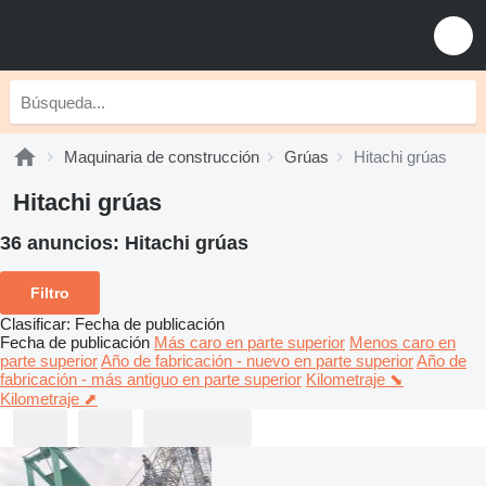
Maquinaria de construcción
Grúas
Hitachi grúas
Hitachi grúas
36 anuncios:
Hitachi grúas
Filtro
Clasificar
:
Fecha de publicación
Fecha de publicación
Más caro en parte superior
Menos caro en
parte superior
Año de fabricación - nuevo en parte superior
Año de
fabricación - más antiguo en parte superior
Kilometraje ⬊
Kilometraje ⬈