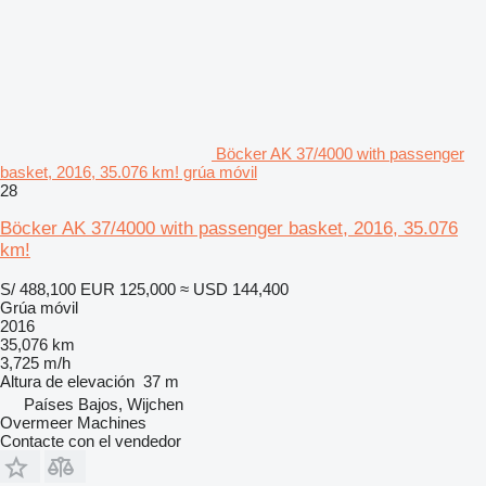
Böcker AK 37/4000 with passenger
basket, 2016, 35.076 km! grúa móvil
28
Böcker AK 37/4000 with passenger basket, 2016, 35.076
km!
S/ 488,100
EUR 125,000
≈ USD 144,400
Grúa móvil
2016
35,076 km
3,725 m/h
Altura de elevación
37 m
Países Bajos, Wijchen
Overmeer Machines
Contacte con el vendedor