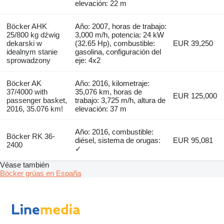
elevación: 22 m
Böcker AHK
Año: 2007, horas de trabajo:
25/800 kg dźwig
3,000 m/h, potencia: 24 kW
dekarski w
(32.65 Hp), combustible:
EUR 39,250
idealnym stanie
gasolina, configuración del
sprowadzony
eje: 4x2
Böcker AK
Año: 2016, kilometraje:
37/4000 with
35,076 km, horas de
EUR 125,000
passenger basket,
trabajo: 3,725 m/h, altura de
2016, 35.076 km!
elevación: 37 m
Año: 2016, combustible:
Böcker RK 36-
diésel, sistema de orugas:
EUR 95,081
2400
✓
Véase también
Böcker grúas en España