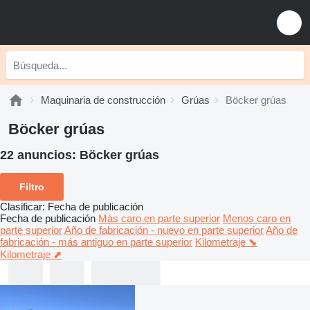
Maquinaria de construcción
Grúas
Böcker grúas
Böcker grúas
22 anuncios:
Böcker grúas
Filtro
Clasificar
:
Fecha de publicación
Fecha de publicación
Más caro en parte superior
Menos caro en
parte superior
Año de fabricación - nuevo en parte superior
Año de
fabricación - más antiguo en parte superior
Kilometraje ⬊
Kilometraje ⬈