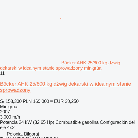
Böcker AHK 25/800 kg dźwig
dekarski w idealnym stanie sprowadzony minigrúa
11
Böcker AHK 25/800 kg dźwig dekarski w idealnym stanie
sprowadzony
S/ 153,300
PLN 169,000
≈ EUR 39,250
Minigrúa
2007
3,000 m/h
Potencia
24 kW (32.65 Hp)
Combustible
gasolina
Configuración del
eje
4x2
Polonia, Biłgoraj