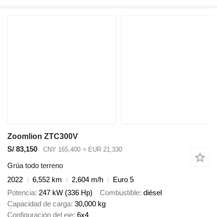
Zoomlion ZTC300V
S/ 83,150
CNY 165,400
≈ EUR 21,330
Grúa todo terreno
2022
6,552 km
2,604 m/h
Euro 5
Potencia
247 kW (336 Hp)
Combustible
diésel
Capacidad de carga
30,000 kg
Configuración del eje
6x4