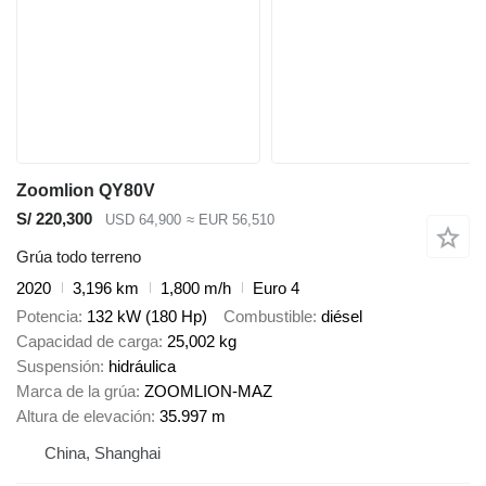
Zoomlion QY80V
S/ 220,300
USD 64,900
≈ EUR 56,510
Grúa todo terreno
2020
3,196 km
1,800 m/h
Euro 4
Potencia
132 kW (180 Hp)
Combustible
diésel
Capacidad de carga
25,002 kg
Suspensión
hidráulica
Marca de la grúa
ZOOMLION-MAZ
Altura de elevación
35.997 m
China, Shanghai