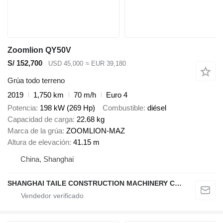
Zoomlion QY50V
S/ 152,700
USD 45,000
≈ EUR 39,180
Grúa todo terreno
2019
1,750 km
70 m/h
Euro 4
Potencia
198 kW (269 Hp)
Combustible
diésel
Capacidad de carga
22.68 kg
Marca de la grúa
ZOOMLION-MAZ
Altura de elevación
41.15 m
China, Shanghai
SHANGHAI TAILE CONSTRUCTION MACHINERY CO.,LID