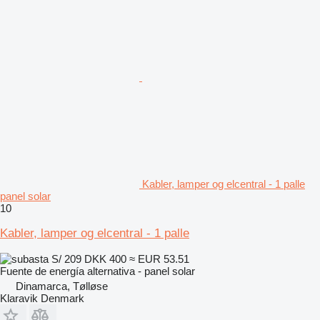
Kabler, lamper og elcentral - 1 palle
panel solar
10
Kabler, lamper og elcentral - 1 palle
S/ 209
DKK 400
≈ EUR 53.51
Fuente de energía alternativa - panel solar
Dinamarca, Tølløse
Klaravik Denmark