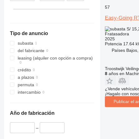
57
Easy-Going R
S/ 15
Tipo de anuncio
Fratasadora
2025
subasta
Potencia
17.64 k
Países Bajos, 
del fabricante
leasing (alquiler con opción a compra)
Troostwijk Veiling
crédito
8
años en Machin
a plazos
permuta
¿Vende vehículo
intercambio
¡Hagalo con noso
Publicar el a
Año de fabricación
–