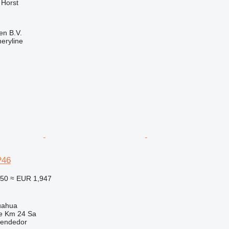
 Horst
en B.V.
eryline
P46
250
≈ EUR 1,947
uahua
e Km 24 Sa
vendedor