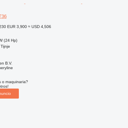
T36
,230
EUR 3,900
≈ USD 4,506
W (24 Hp)
Tijnje
en B.V.
eryline
s o maquinaria?
tros!
nuncio