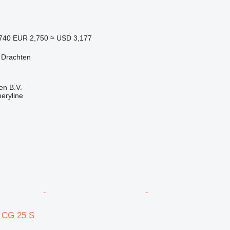
,740
EUR 2,750
≈ USD 3,177
 Drachten
en B.V.
eryline
r CG 25 S