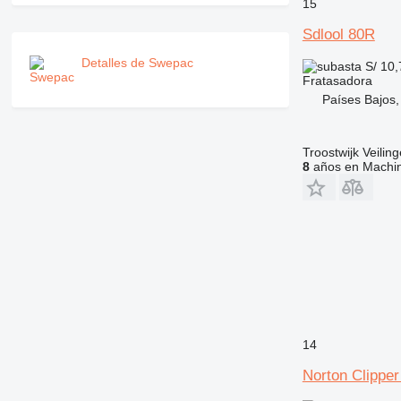
15
Sdlool 80R
Detalles de Swepac
S/ 10
Fratasadora
Países Bajos,
Troostwijk Veiling
8
años en Machin
14
Norton Clippe