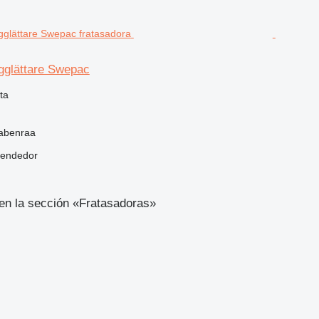
glättare Swepac
ta
abenraa
vendedor
en la sección «Fratasadoras»