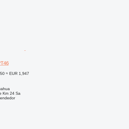
PT46
250
≈ EUR 1,947
uahua
e Km 24 Sa
vendedor