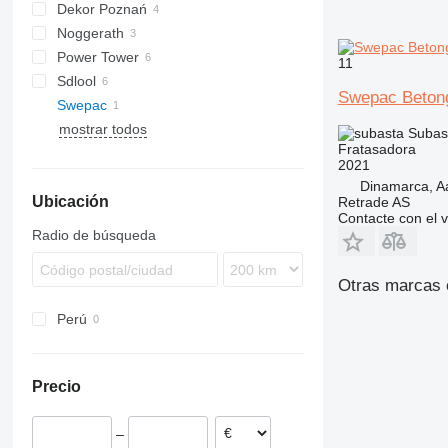
Dekor Poznań
Noggerath
BG
Power Tower
11
Sdlool
Swepac Betong
Swepac
SL
mostrar todos
Subas
Fratasadora
2021
Dinamarca, A
Ubicación
Retrade AS
Contacte con el 
Radio de búsqueda
Otras marcas 
Perú
Precio
–