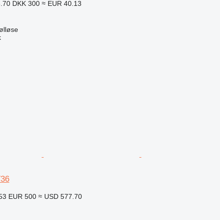
6.70
DKK 300
≈ EUR 40.13
ølløse
k
36
953
EUR 500
≈ USD 577.70