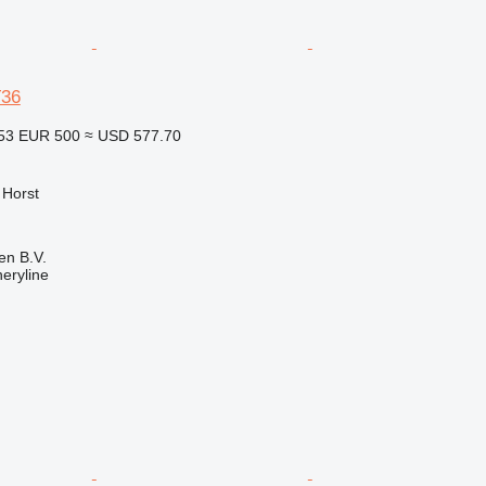
36
953
EUR 500
≈ USD 577.70
 Horst
en B.V.
eryline