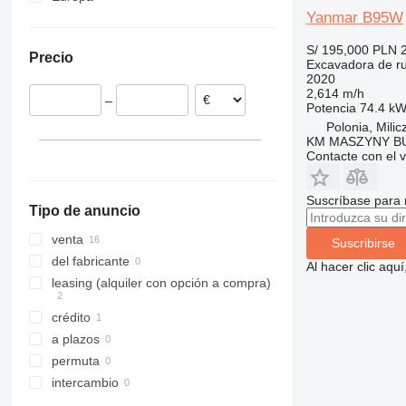
Yanmar B95W
Alemania
Polonia
S/ 195,000
PLN 
Precio
Finlandia
Excavadora de r
2020
Países Bajos
2,614 m/h
–
Francia
Potencia
74.4 kW
Polonia, Milic
Eslovenia
KM MASZYNY 
Rumanía
Contacte con el 
Hungría
Suscríbase para 
Tipo de anuncio
venta
Suscribirse
del fabricante
Al hacer clic aq
leasing (alquiler con opción a compra)
crédito
a plazos
permuta
intercambio