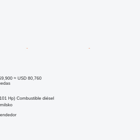
69,900
≈ USD 80,760
uedas
101 Hp)
Combustible
diésel
milsko
vendedor