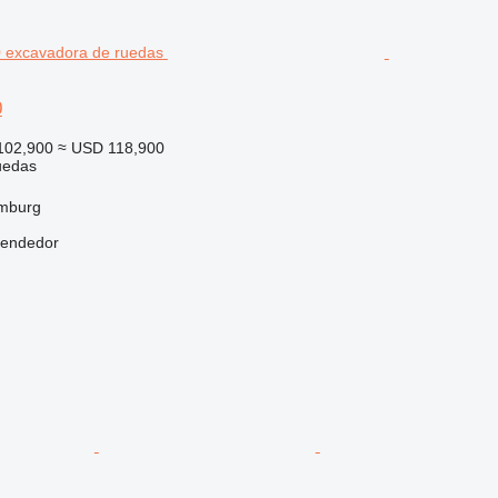
0
102,900
≈ USD 118,900
uedas
mburg
vendedor