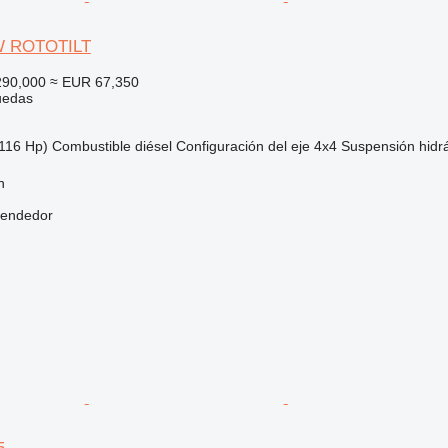
W ROTOTILT
290,000
≈ EUR 67,350
uedas
116 Hp)
Combustible
diésel
Configuración del eje
4x4
Suspensión
hidr
n
vendedor