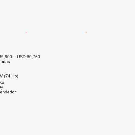
69,900
≈ USD 80,760
uedas
W (74 Hp)
rku
Oy
vendedor