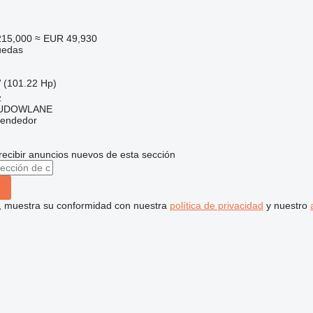
215,000
≈ EUR 49,930
uedas
 (101.22 Hp)
z
BUDOWLANE
vendedor
recibir anuncios nuevos de esta sección
uí, muestra su conformidad con nuestra
política de privacidad
y nuestro