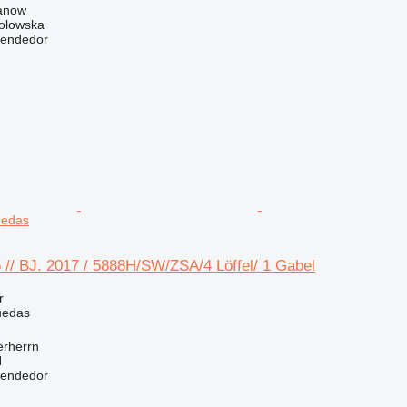
danow
Solowska
vendedor
uedas
// BJ. 2017 / 5888H/SW/ZSA/4 Löffel/ 1 Gabel
r
uedas
erherrn
H
vendedor