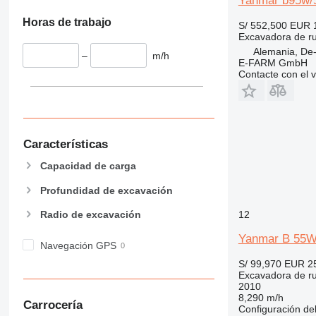
Yanmar b95w/
Horas de trabajo
S/ 552,500
EUR 
Excavadora de r
Alemania, De
–
m/h
E-FARM GmbH
Contacte con el 
Características
Capacidad de carga
Profundidad de excavación
Radio de excavación
12
Yanmar B 55W
Navegación GPS
S/ 99,970
EUR 2
Excavadora de r
2010
8,290 m/h
Carrocería
Configuración del