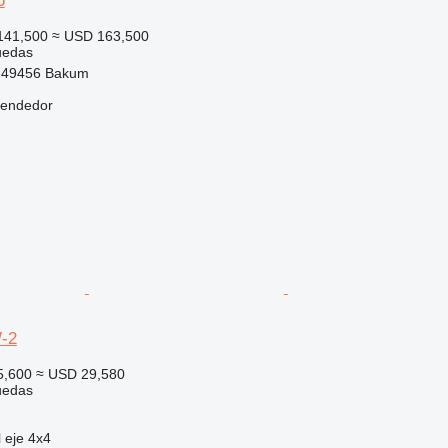
5
141,500
≈ USD 163,500
uedas
-49456 Bakum
vendedor
-2
5,600
≈ USD 29,580
uedas
 eje
4x4