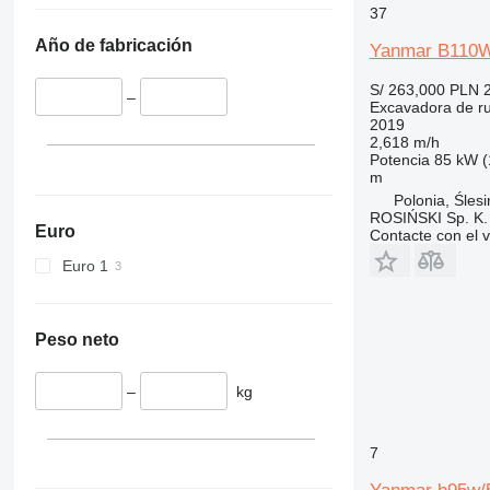
37
Año de fabricación
Yanmar B110
S/ 263,000
PLN 
–
Excavadora de r
2019
2,618 m/h
Potencia
85 kW (
m
Polonia, Ślesi
ROSIŃSKI Sp. K.
Euro
Contacte con el 
Euro 1
Peso neto
–
kg
7