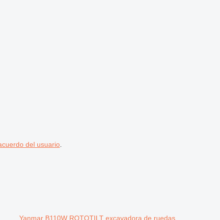
acuerdo del usuario
.
Yanmar B110W ROTOTILT excavadora de ruedas