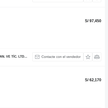
S/ 97,450
 TİC. LTD. ŞTİ.
Contacte con el vendedor
S/ 62,170