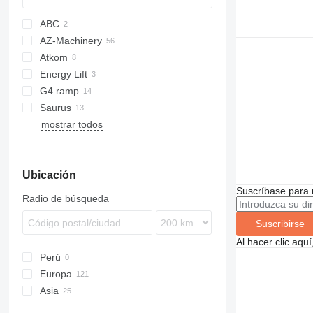
ABC
AZ-Machinery
Atkom
AZ RAMP
Energy Lift
G4 ramp
Saurus
mostrar todos
Ubicación
Suscríbase para 
Radio de búsqueda
Suscribirse
Al hacer clic aq
Perú
Europa
Asia
Francia
Italia
Turquía