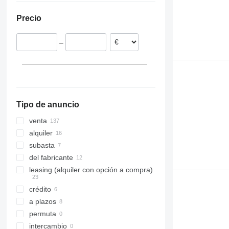
Países Bajos
Corea del Sur
Precio
Alemania
China
Dinamarca
–
Reino Unido
Polonia
Lituania
mostrar todos
Tipo de anuncio
venta
alquiler
subasta
del fabricante
leasing (alquiler con opción a compra)
crédito
a plazos
permuta
intercambio