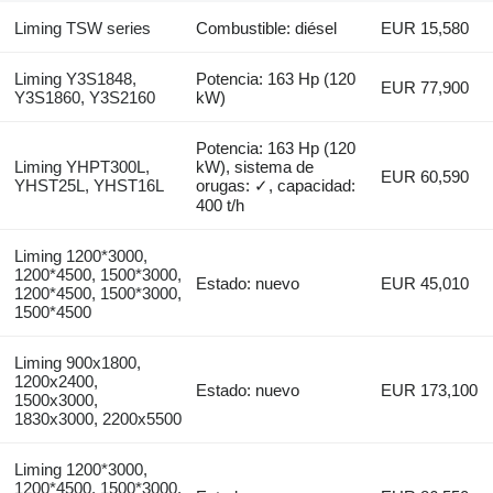
Liming TSW series
Combustible: diésel
EUR 15,580
Liming Y3S1848,
Potencia: 163 Hp (120
EUR 77,900
Y3S1860, Y3S2160
kW)
Potencia: 163 Hp (120
Liming YHPT300L,
kW), sistema de
EUR 60,590
YHST25L, YHST16L
orugas: ✓, capacidad:
400 t/h
Liming 1200*3000,
1200*4500, 1500*3000,
Estado: nuevo
EUR 45,010
1200*4500, 1500*3000,
1500*4500
Liming 900x1800,
1200x2400,
Estado: nuevo
EUR 173,100
1500x3000,
1830x3000, 2200x5500
Liming 1200*3000,
1200*4500, 1500*3000,