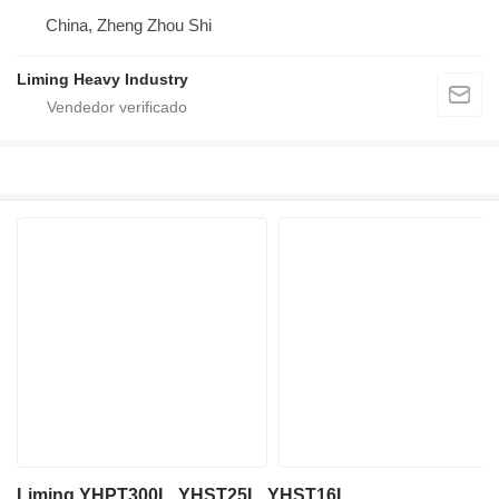
China, Zheng Zhou Shi
Liming Heavy Industry
Liming YHPT300L, YHST25L, YHST16L