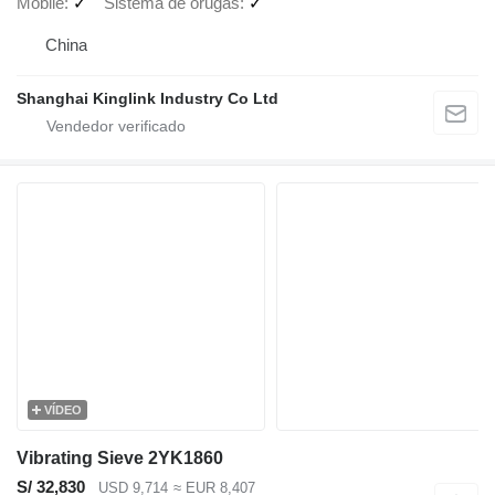
Mobile
✓
Sistema de orugas
✓
China
Shanghai Kinglink Industry Co Ltd
VÍDEO
Vibrating Sieve 2YK1860
S/ 32,830
USD 9,714
≈ EUR 8,407