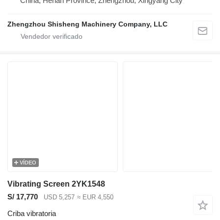
China, Henan Province, Zhengzhou, Xingyang City
Zhengzhou Shisheng Machinery Company, LLC
VÍDEO
Vibrating Screen 2YK1548
S/ 17,770
USD 5,257
≈ EUR 4,550
Criba vibratoria