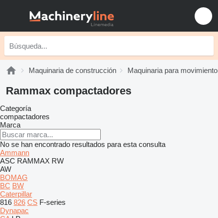
Maquinaria de construcción
Maquinaria para movimiento 
Rammax compactadores
Categoría
compactadores
Marca
No se han encontrado resultados para esta consulta
Ammann
ASC
RAMMAX
RW
AW
BOMAG
BC
BW
Caterpillar
816
826
CS
F-series
Dynapac