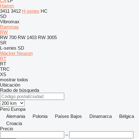
CA
LP
Hamm
3411
3412
H-series
HC
SD
Vibromax
Rammax
RW
RW 700
RW 1403
RW 3005
SR
L-series
SD
Wacker Neuson
RT
RT
TRC
XS
mostrar todos
Ubicación
Radio de búsqueda
Perú
Europa
Alemania
Polonia
Países Bajos
Dinamarca
Bélgica
Croacia
Precio
–