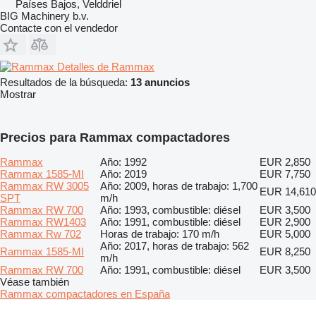
Países Bajos, Velddriel
BIG Machinery b.v.
Contacte con el vendedor
Detalles de Rammax
Resultados de la búsqueda:
13 anuncios
Mostrar
Precios para Rammax compactadores
Rammax
Año: 1992
EUR 2,850
Rammax 1585-MI
Año: 2019
EUR 7,750
Rammax RW 3005
Año: 2009, horas de trabajo: 1,700
EUR 14,610
SPT
m/h
Rammax RW 700
Año: 1993, combustible: diésel
EUR 3,500
Rammax RW1403
Año: 1991, combustible: diésel
EUR 2,900
Rammax Rw 702
Horas de trabajo: 170 m/h
EUR 5,000
Año: 2017, horas de trabajo: 562
Rammax 1585-MI
EUR 8,250
m/h
Rammax RW 700
Año: 1991, combustible: diésel
EUR 3,500
Véase también
Rammax compactadores en España