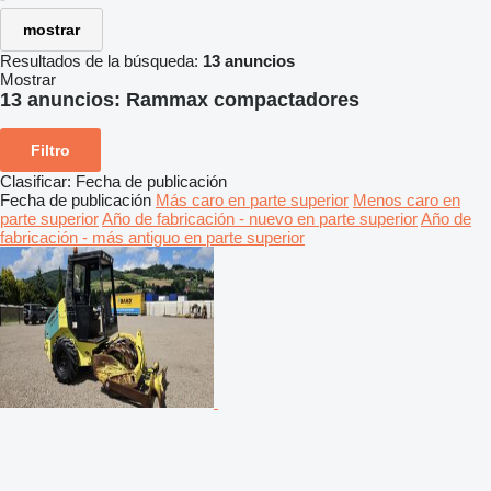
mostrar
Resultados de la búsqueda:
13 anuncios
Mostrar
13 anuncios:
Rammax compactadores
Filtro
Clasificar
:
Fecha de publicación
Fecha de publicación
Más caro en parte superior
Menos caro en
parte superior
Año de fabricación - nuevo en parte superior
Año de
fabricación - más antiguo en parte superior