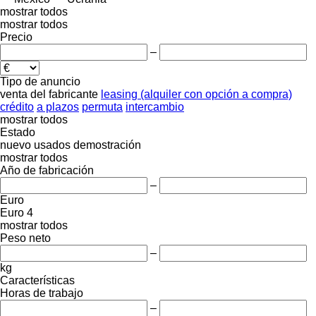
mostrar todos
mostrar todos
Precio
–
Tipo de anuncio
venta
del fabricante
leasing (alquiler con opción a compra)
crédito
a plazos
permuta
intercambio
mostrar todos
Estado
nuevo
usados
demostración
mostrar todos
Año de fabricación
–
Euro
Euro 4
mostrar todos
Peso neto
–
kg
Características
Horas de trabajo
–