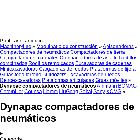
Publicar el anuncio
Machineryline
»
Maquinaria de construcción
»
Apisonadoras
»
Compactadores de neumáticos
Compactadores de tierra
Compactadores manuales
Compactadores de asfalto
Rodillos
combinados
Rodillos remolcados
Excavadoras de cadenas
Miniexcavadoras
Cargadoras de ruedas
Plataformas de tijera
Grúas todo terreno
Bulldozers
Excavadoras de ruedas
Retroexcavadoras
Plataformas articuladas
Grúas móviles
»
Dynapac compactadores de neumáticos
Ammann
BOMAG
Caterpillar
Corinsa
Hamm
LiuGong
Sakai
Sany
XCMG
»
Dynapac compactadores de
neumáticos
Categoría