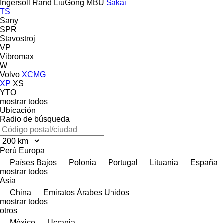
Ingersoll Rand
LiuGong
MBU
Sakai
TS
Sany
SPR
Stavostroj
VP
Vibromax
W
Volvo
XCMG
XP
XS
YTO
mostrar todos
Ubicación
Radio de búsqueda
Perú
Europa
Países Bajos
Polonia
Portugal
Lituania
España
mostrar todos
Asia
China
Emiratos Árabes Unidos
mostrar todos
otros
México
Ucrania