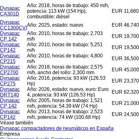
Año: 2018, horas de trabajo: 450 m/h,
Dynapac
potencia: 113 kW (154 Hp),
EUR 11,680
CA301D
combustible: diésel
Dynapac
Año: 2025, estado: nuevo
EUR 46,740
CC1300CVI
Dynapac
Año: 2010, horas de trabajo: 2,703
EUR 19,700
CP 142
m/h
Dynapac
Año: 2010, horas de trabajo: 5,251
EUR 19,500
CP142
m/h
Dynapac
Año: 2010, horas de trabajo: 4,800
EUR 36,500
CP215
m/h
Dynapac
Año: 2018, horas de trabajo: 2,575
EUR 45,000
CP2700
m/h, ancho del rollo: 2,300 mm
Dynapac
Año: 2016, potencia: 93 kW (126.53
EUR 23,370
CP275
Hp)
Dynapac
Año: 2026, estado: nuevo, euro: Euro
EUR 62,320
DRT140
4, potencia: 93 kW (126.53 Hp)
Dynapac
Año: 2005, horas de trabajo: 1,521
EUR 21,000
CP 142
m/h, potencia: 54.39 kW (74 Hp)
Dynapac
Año: 2013, horas de trabajo: 2,523
EUR 24,500
CP142
m/h, potencia: 74 kW (100.68 Hp)
Véase también
Dynapac compactadores de neumáticos en España
Empresa