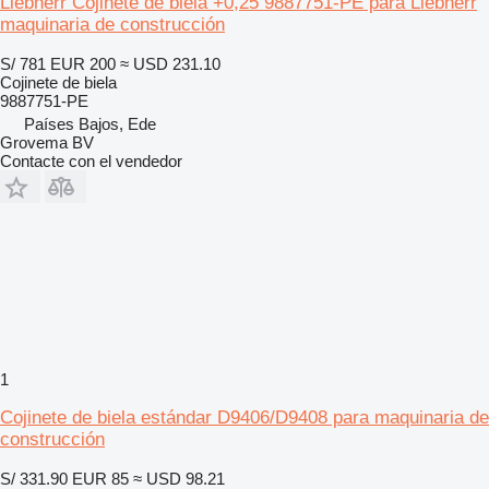
Liebherr Cojinete de biela +0,25 9887751-PE para Liebherr
maquinaria de construcción
S/ 781
EUR 200
≈ USD 231.10
Cojinete de biela
9887751-PE
Países Bajos, Ede
Grovema BV
Contacte con el vendedor
1
Cojinete de biela estándar D9406/D9408 para maquinaria de
construcción
S/ 331.90
EUR 85
≈ USD 98.21