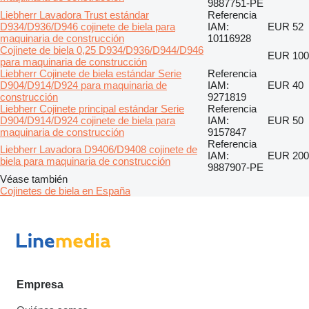
9887751-PE
Liebherr Lavadora Trust estándar
Referencia
D934/D936/D946 cojinete de biela para
IAM:
EUR 52
maquinaria de construcción
10116928
Cojinete de biela 0,25 D934/D936/D944/D946
EUR 100
para maquinaria de construcción
Liebherr Cojinete de biela estándar Serie
Referencia
D904/D914/D924 para maquinaria de
IAM:
EUR 40
construcción
9271819
Liebherr Cojinete principal estándar Serie
Referencia
D904/D914/D924 cojinete de biela para
IAM:
EUR 50
maquinaria de construcción
9157847
Referencia
Liebherr Lavadora D9406/D9408 cojinete de
IAM:
EUR 200
biela para maquinaria de construcción
9887907-PE
Véase también
Cojinetes de biela en España
Empresa