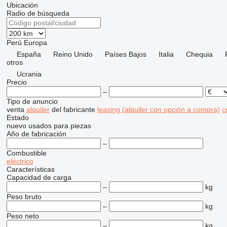
Ubicación
Radio de búsqueda
Perú
Europa
España
Reino Unido
Países Bajos
Italia
Chequia
otros
Ucrania
Precio
–
Tipo de anuncio
venta
alquiler
del fabricante
leasing (alquiler con opción a compra)
c
Estado
nuevo
usados
para piezas
Año de fabricación
–
Combustible
eléctrico
Características
Capacidad de carga
–
kg
Peso bruto
–
kg
Peso neto
–
kg