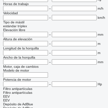
Horas de trabajo
–
m/h
Velocidad
–
km/h
Tipo de mástil
estándar
tríplex
Elevación libre
–
mm
Altura de elevación
–
m
Longitud de la horquilla
–
m
Ancho de la horquilla
–
mm
Motor, caja de cambios
Modelo de motor
Potencia de motor
–
Hp
Filtro antipartículas
Filtro antipartículas
EEV
EEV
Depósito de AdBlue