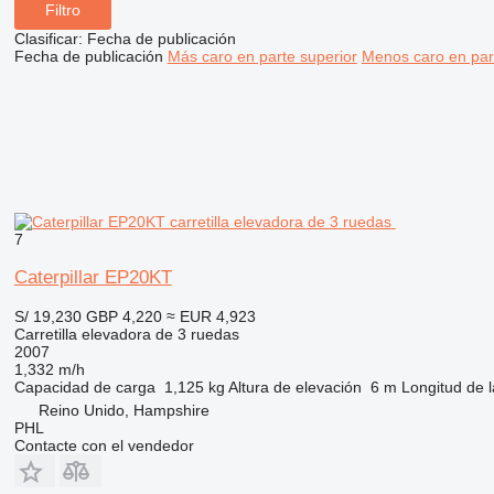
Filtro
Clasificar
:
Fecha de publicación
Fecha de publicación
Más caro en parte superior
Menos caro en par
7
Caterpillar EP20KT
S/ 19,230
GBP 4,220
≈ EUR 4,923
Carretilla elevadora de 3 ruedas
2007
1,332 m/h
Capacidad de carga
1,125 kg
Altura de elevación
6 m
Longitud de l
Reino Unido, Hampshire
PHL
Contacte con el vendedor