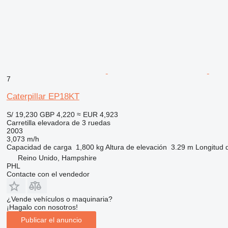
7
Caterpillar EP18KT
S/ 19,230
GBP 4,220
≈ EUR 4,923
Carretilla elevadora de 3 ruedas
2003
3,073 m/h
Capacidad de carga
1,800 kg
Altura de elevación
3.29 m
Longitud d
Reino Unido, Hampshire
PHL
Contacte con el vendedor
¿Vende vehículos o maquinaria?
¡Hagalo con nosotros!
Publicar el anuncio