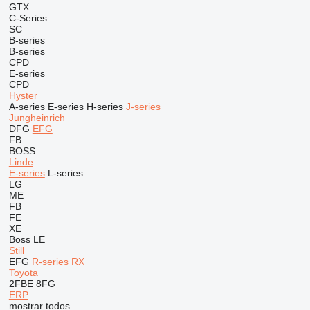
GTX
C-Series
SC
B-series
B-series
CPD
E-series
CPD
Hyster
A-series
E-series
H-series
J-series
Jungheinrich
DFG
EFG
FB
BOSS
Linde
E-series
L-series
LG
ME
FB
FE
XE
Boss
LE
Still
EFG
R-series
RX
Toyota
2FBE
8FG
ERP
mostrar todos