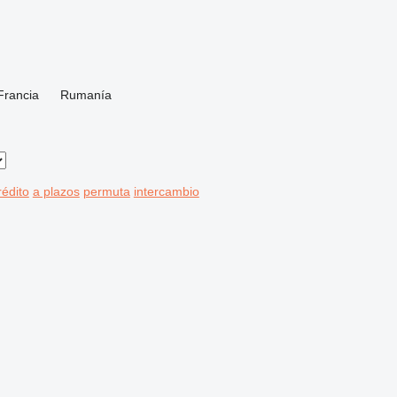
Francia
Rumanía
rédito
a plazos
permuta
intercambio