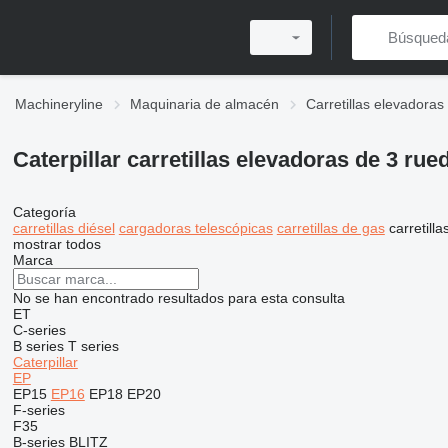
Machineryline
Maquinaria de almacén
Carretillas elevadoras
Caterpillar carretillas elevadoras de 3 rue
Categoría
carretillas diésel
cargadoras telescópicas
carretillas de gas
carretill
mostrar todos
Marca
No se han encontrado resultados para esta consulta
ET
C-series
B series
T series
Caterpillar
EP
EP15
EP16
EP18
EP20
F-series
F35
B-series
BLITZ