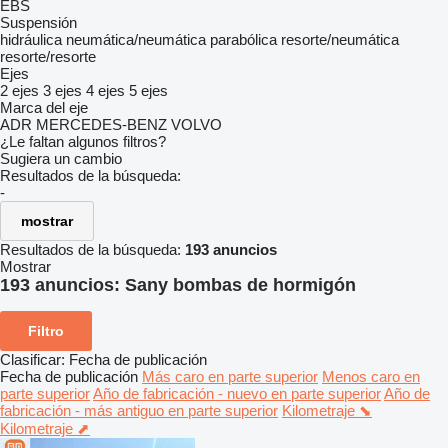
EBS
Suspensión
hidráulica
neumática/neumática
parabólica
resorte/neumática
resorte/resorte
Ejes
2 ejes
3 ejes
4 ejes
5 ejes
Marca del eje
ADR
MERCEDES-BENZ
VOLVO
¿Le faltan algunos filtros?
Sugiera un cambio
Resultados de la búsqueda:
-
mostrar
Resultados de la búsqueda:
193 anuncios
Mostrar
193 anuncios:
Sany bombas de hormigón
Filtro
Clasificar
:
Fecha de publicación
Fecha de publicación
Más caro en parte superior
Menos caro en
parte superior
Año de fabricación - nuevo en parte superior
Año de
fabricación - más antiguo en parte superior
Kilometraje ⬊
Kilometraje ⬈