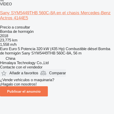
VÍDEO
Sany SYM5449THB 560C-8A en el chasis Mercedes-Benz
Actros 4144E5
Precio a consultar
Bomba de hormigón
2018
23,775 km
1,558 m/h
Euro
Euro 5
Potencia
320 kW (435 Hp)
Combustible
diésel
Bomba
de hormigón
Sany SYM5449THB 560C-8A, 56 m
China
Himalaya Technology Co.,Ltd
Contacte con el vendedor
Añadir a favoritos
Comparar
¿Vende vehículos o maquinaria?
¡Hagalo con nosotros!
Publicar el anuncio