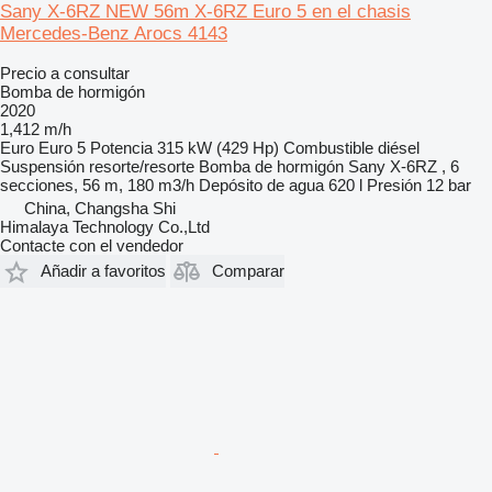
Sany X-6RZ NEW 56m X-6RZ Euro 5 en el chasis
Mercedes-Benz Arocs 4143
Precio a consultar
Bomba de hormigón
2020
1,412 m/h
Euro
Euro 5
Potencia
315 kW (429 Hp)
Combustible
diésel
Suspensión
resorte/resorte
Bomba de hormigón
Sany X-6RZ , 6
secciones, 56 m, 180 m3/h
Depósito de agua
620 l
Presión
12 bar
China, Changsha Shi
Himalaya Technology Co.,Ltd
Contacte con el vendedor
Añadir a favoritos
Comparar