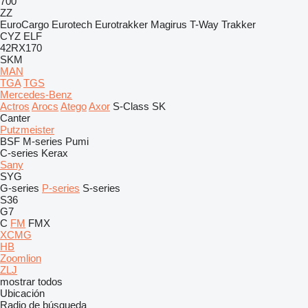
700
ZZ
EuroCargo
Eurotech
Eurotrakker
Magirus
T-Way
Trakker
CYZ
ELF
42RX170
SKM
MAN
TGA
TGS
Mercedes-Benz
Actros
Arocs
Atego
Axor
S-Class
SK
Canter
Putzmeister
BSF
M-series
Pumi
C-series
Kerax
Sany
SYG
G-series
P-series
S-series
S36
G7
C
FM
FMX
XCMG
HB
Zoomlion
ZLJ
mostrar todos
Ubicación
Radio de búsqueda