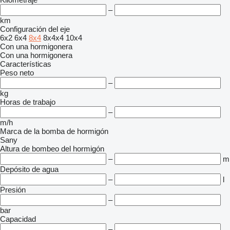
–
km
Configuración del eje
6x2
6x4
8x4
8x4x4
10x4
Con una hormigonera
Con una hormigonera
Características
Peso neto
–
kg
Horas de trabajo
–
m/h
Marca de la bomba de hormigón
Sany
Altura de bombeo del hormigón
–
m
Depósito de agua
–
l
Presión
–
bar
Capacidad
–