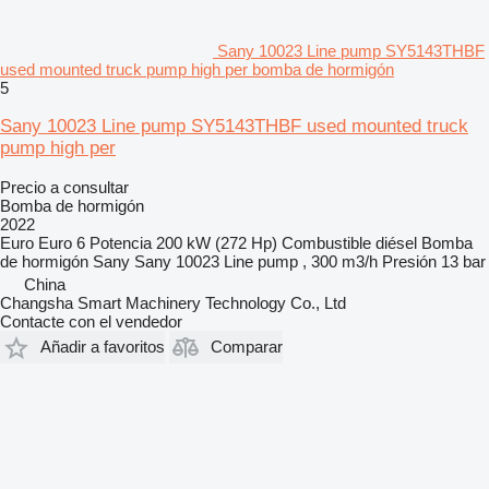
Sany 10023 Line pump SY5143THBF
used mounted truck pump high per bomba de hormigón
5
Sany 10023 Line pump SY5143THBF used mounted truck
pump high per
Precio a consultar
Bomba de hormigón
2022
Euro
Euro 6
Potencia
200 kW (272 Hp)
Combustible
diésel
Bomba
de hormigón
Sany Sany 10023 Line pump , 300 m3/h
Presión
13 bar
China
Changsha Smart Machinery Technology Co., Ltd
Contacte con el vendedor
Añadir a favoritos
Comparar