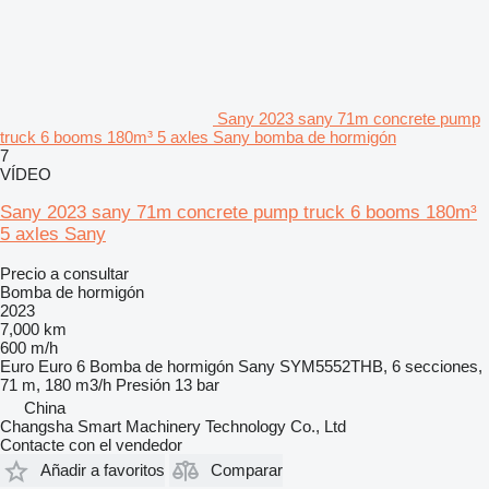
Sany 2023 sany 71m concrete pump
truck 6 booms 180m³ 5 axles Sany bomba de hormigón
7
VÍDEO
Sany 2023 sany 71m concrete pump truck 6 booms 180m³
5 axles Sany
Precio a consultar
Bomba de hormigón
2023
7,000 km
600 m/h
Euro
Euro 6
Bomba de hormigón
Sany SYM5552THB, 6 secciones,
71 m, 180 m3/h
Presión
13 bar
China
Changsha Smart Machinery Technology Co., Ltd
Contacte con el vendedor
Añadir a favoritos
Comparar