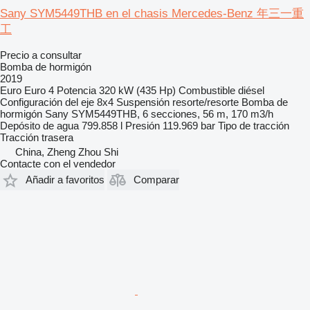
Sany SYM5449THB en el chasis Mercedes-Benz 年三一重
工
Precio a consultar
Bomba de hormigón
2019
Euro
Euro 4
Potencia
320 kW (435 Hp)
Combustible
diésel
Configuración del eje
8x4
Suspensión
resorte/resorte
Bomba de
hormigón
Sany SYM5449THB, 6 secciones, 56 m, 170 m3/h
Depósito de agua
799.858 l
Presión
119.969 bar
Tipo de tracción
Tracción trasera
China, Zheng Zhou Shi
Contacte con el vendedor
Añadir a favoritos
Comparar