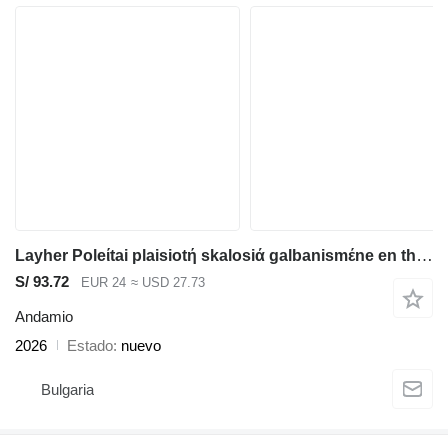
Layher Poleίtai plaisiotή skalosiά galbanismέne en therhmώ, plήrhoς symbat
S/ 93.72
EUR 24
≈ USD 27.73
Andamio
2026
Estado
nuevo
Bulgaria